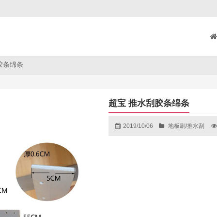
胶条绵条
超宝 推水刮胶条绵条
2019/10/06
地板刷/推水刮