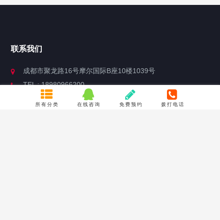
联系我们
成都市聚龙路16号摩尔国际B座10楼1039号
TEL : 18980966200
Email : 773233688@qq.com
所有分类
在线咨询
免费预约
拨打电话
关于我们
服务保证
公司简介
隐私声明
联系方式
产品质量承诺
常见问题
合作流程
关于产品定制