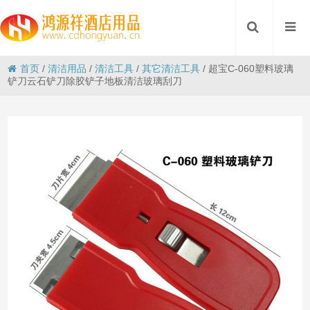
首页
/
清洁用品
/
清洁工具
/
其它清洁工具
/
超宝C-060塑料玻璃
铲刀云石铲刀除胶铲子地板清洁玻璃刮刀