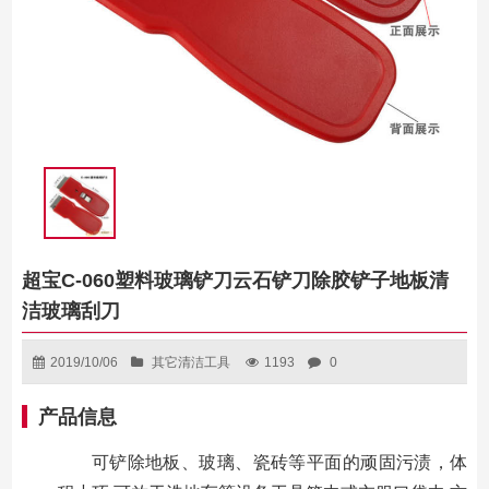
超宝C-060塑料玻璃铲刀云石铲刀除胶铲子地板清
洁玻璃刮刀
2019/10/06
其它清洁工具
1193
0
产品信息
可铲除地板、玻璃、瓷砖等平面的顽固污渍，体