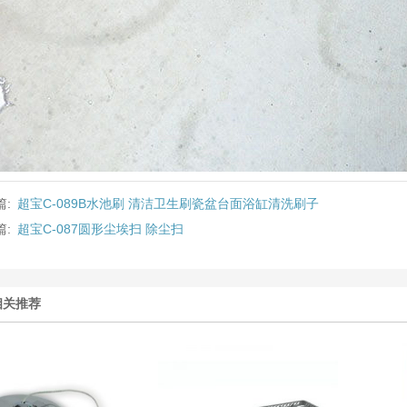
篇:
超宝C-089B水池刷 清洁卫生刷瓷盆台面浴缸清洗刷子
篇:
超宝C-087圆形尘埃扫 除尘扫
相关推荐