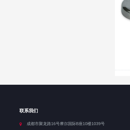
联系我们
成都市聚龙路16号摩尔国际B座10楼1039号