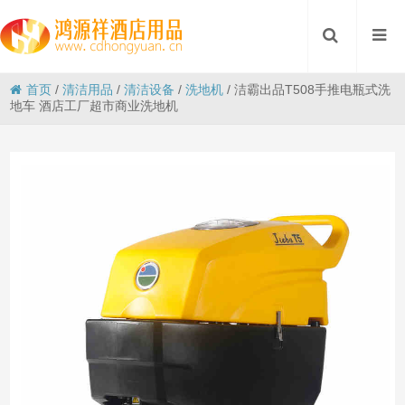
首页
/
清洁用品
/
清洁设备
/
洗地机
/
洁霸出品T508手推电瓶式洗
地车 酒店工厂超市商业洗地机