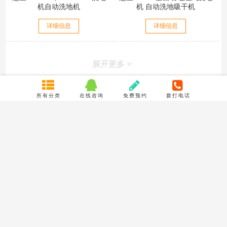
机自动洗地机
机 自动洗地吸干机
详细信息
详细信息
展开更多
所有分类
在线咨询
免费预约
拨打电话
联系我们
成都市聚龙路16号摩尔国际B座10楼1039号
TEL : 18980966200
Email : 773233688@qq.com
关于我们
服务保证