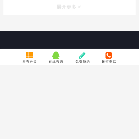
展开更多
联系我们
所有分类
在线咨询
免费预约
拨打电话
成都市聚龙路16号摩尔国际B座10楼1039号
TEL : 18980966200
Email : 773233688@qq.com
关于我们
服务保证
公司简介
隐私声明
联系方式
产品质量承诺
常见问题