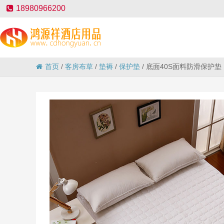
18980966200
首页
/
客房布草
/
垫褥
/
保护垫
/
底面40S面料防滑保护垫