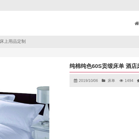
店床上用品定制
纯棉纯色60S贡缎床单 酒
2019/10/06
床单
1494