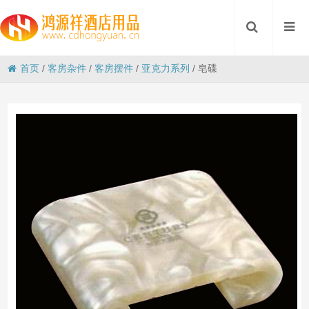
首页
/
客房杂件
/
客房摆件
/
亚克力系列
/
皂碟