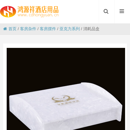
首页
/
客房杂件
/
客房摆件
/
亚克力系列
/
消耗品盒