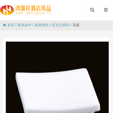
首页
/
客房杂件
/
客房摆件
/
亚克力系列
/
皂碟