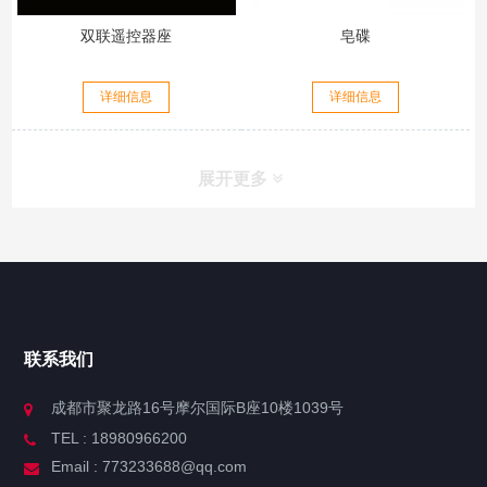
双联遥控器座
皂碟
详细信息
详细信息
展开更多
联系我们
成都市聚龙路16号摩尔国际B座10楼1039号
TEL : 18980966200
Email : 773233688@qq.com