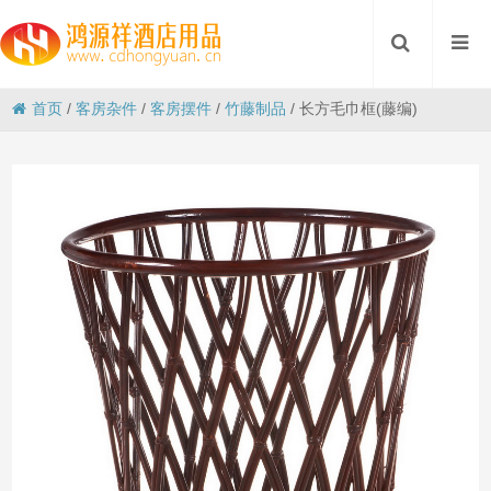
首页
/
客房杂件
/
客房摆件
/
竹藤制品
/
长方毛巾框(藤编)