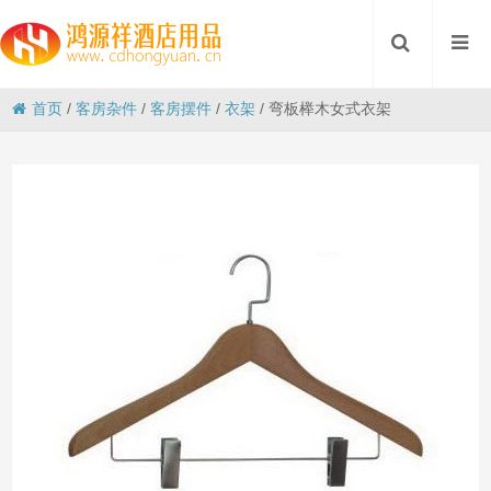
首页
/
客房杂件
/
客房摆件
/
衣架
/
弯板榉木女式衣架