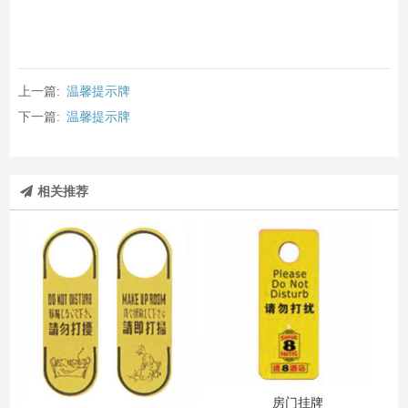
上一篇:
温馨提示牌
下一篇:
温馨提示牌
相关推荐
房门挂牌