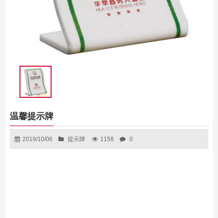
温馨提示牌
2019/10/06
提示牌
1158
0