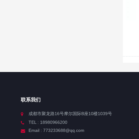
联系我们
成都市聚龙路16号摩尔国际B座10楼1039号
TEL : 18980966200
Email : 773233688@qq.com