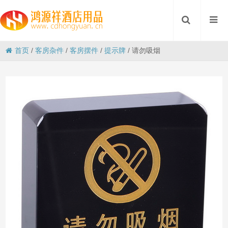
首页
/
客房杂件
/
客房摆件
/
提示牌
/
请勿吸烟