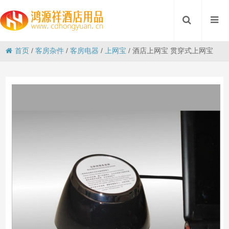
首页
/
客房杂件
/
客房电器
/
上网宝
/
酒店上网宝 贯穿式上网宝