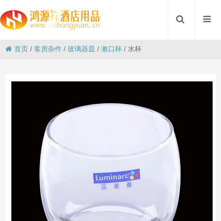
首页
/
客房杂件
/
玻璃器皿
/
漱口杯
/
水杯