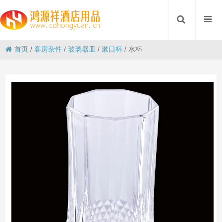
首页
/
客房杂件
/
玻璃器皿
/
漱口杯
/
水杯