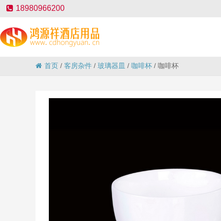
18980966200
首页
/
客房杂件
/
玻璃器皿
/
咖啡杯
/
咖啡杯