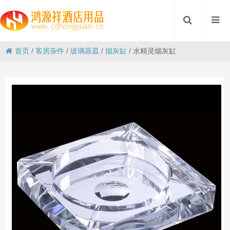
首页
/
客房杂件
/
玻璃器皿
/
烟灰缸
/
水精灵烟灰缸