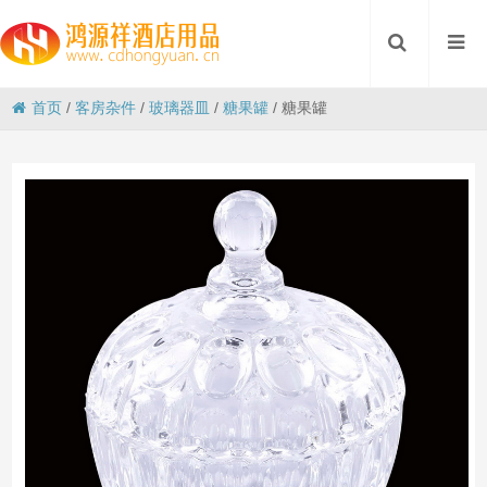
首页
/
客房杂件
/
玻璃器皿
/
糖果罐
/
糖果罐