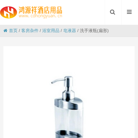
首页
/
客房杂件
/
浴室用品
/
皂液器
/
洗手液瓶(扁形)