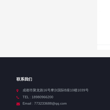
联系我们
成都市聚龙路16号摩尔国际B座10楼1039号
TEL : 18980966200
Email : 773233688@qq.com