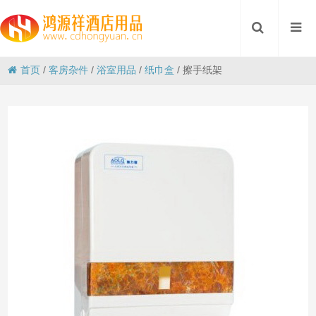
首页
/
客房杂件
/
浴室用品
/
纸巾盒
/
擦手纸架