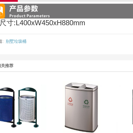
尺寸:L400xW450xH880mm
篇:
别墅垃圾桶
相关推荐