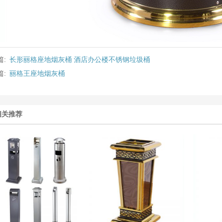
篇:
长形丽格座地烟灰桶 酒店办公楼不锈钢垃圾桶
篇:
丽格王座地烟灰桶
相关推荐