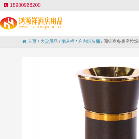
18980966200
首页
/
大堂用品
/
烟灰桶
/
户内烟灰桶
/
圆锥商务底座垃圾