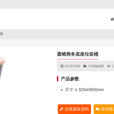
桶
圆锥商务底座垃圾桶
2019/10/06
户内烟灰桶
1
产品参数
尺寸:￠320xH650mm
在线索取资料
咨询客