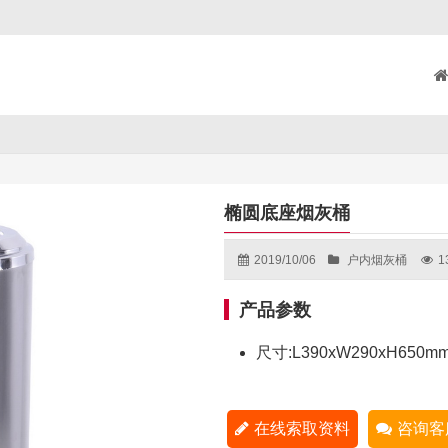
椭圆底座烟灰桶
2019/10/06
户内烟灰桶
1
产品参数
尺寸:L390xW290xH650m
在线索取资料
咨询客