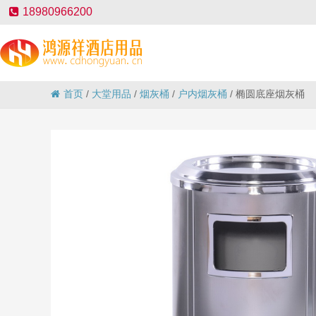
18980966200
首页
/
大堂用品
/
烟灰桶
/
户内烟灰桶
/
椭圆底座烟灰桶