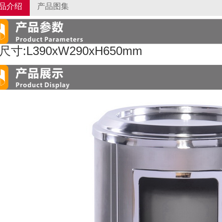
品介绍
产品图集
尺寸:L390xW290xH650mm