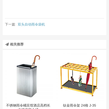
下一篇:
双头自动雨伞袋机
相关推荐
不锈钢雨伞桶宾馆酒店高档长
钛金雨伞架 24格 J-35