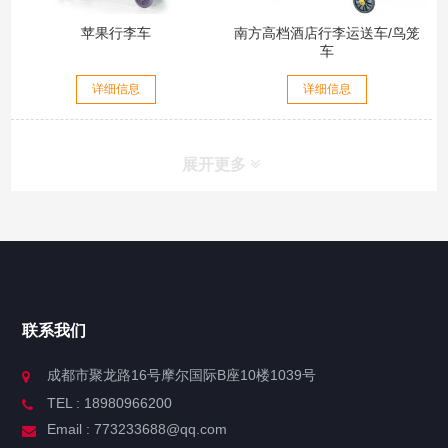
苹果行李车
南方高档酒店行李运送车/鸟笼
车
详细信息
详细信息
展开更多
联系我们
成都市聚龙路16号摩尔国际B座10楼1039号
TEL : 18980966200
Email : 773233688@qq.com