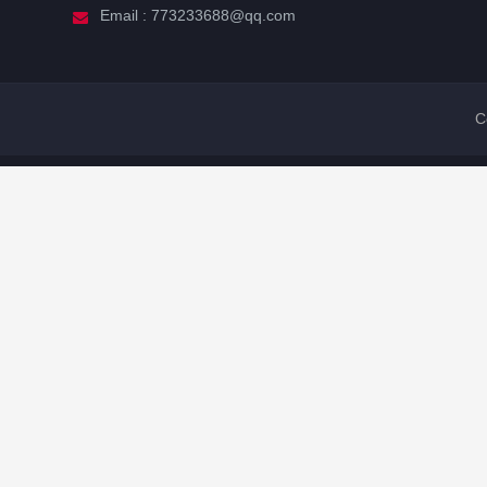
Email : 773233688@qq.com
C