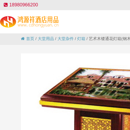
18980966200
首页
/
大堂用品
/
大堂杂件
/
灯箱
/
艺术木镂通花灯箱(钢木