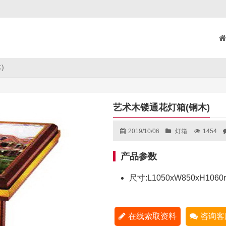
)
艺术木镂通花灯箱(钢木)
2019/10/06
灯箱
1454
产品参数
尺寸:L1050xW850xH106
在线索取资料
咨询客