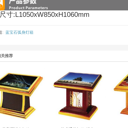
尺寸:L1050xW850xH1060mm
篇:
蓝宝石弧身灯箱
相关推荐