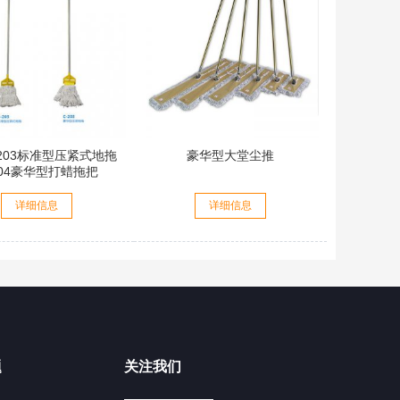
203标准型压紧式地拖
豪华型大堂尘推
204豪华型打蜡拖把
详细信息
详细信息
题
关注我们